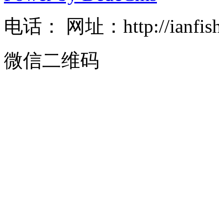
电话： 网址：http://ianfishe
微信二维码