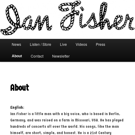
Main menu
News
Listen / Store
Live
Videos
Press
Skip to primary content
Skip to secondary content
About
Contact
Newsletter
About
English:
Ian Fisher is a little man with a big voice, who is based in Berlin,
Germany, and was raised on a farm in Missouri, USA. He has played
hundreds of concerts all over the world. His songs, like the man
himself, are short, simple, and honest. He is a 21st Century