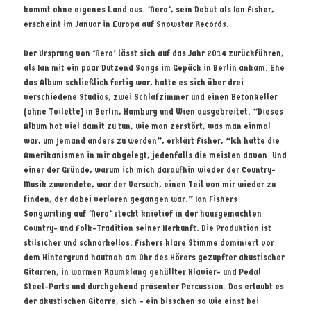
kommt ohne eigenes Land aus. ‘Nero’, sein Debüt als Ian Fisher,
erscheint im Januar in Europa auf Snowstar Records.
Der Ursprung von ‘Nero’ lässt sich auf das Jahr 2014 zurückführen,
als Ian mit ein paar Dutzend Songs im Gepäck in Berlin ankam. Ehe
das Album schließlich fertig war, hatte es sich über drei
verschiedene Studios, zwei Schlafzimmer und einen Betonkeller
(ohne Toilette) in Berlin, Hamburg und Wien ausgebreitet. “Dieses
Album hat viel damit zu tun, wie man zerstört, was man einmal
war, um jemand anders zu werden”, erklärt Fisher, “Ich hatte die
Amerikanismen in mir abgelegt, jedenfalls die meisten davon. Und
einer der Gründe, warum ich mich daraufhin wieder der Country-
Musik zuwendete, war der Versuch, einen Teil von mir wieder zu
finden, der dabei verloren gegangen war.” Ian Fishers
Songwriting auf ‘Nero’ steckt knietief in der hausgemachten
Country- und Folk-Tradition seiner Herkunft. Die Produktion ist
stilsicher und schnörkellos. Fishers klare Stimme dominiert vor
dem Hintergrund hautnah am Ohr des Hörers gezupfter akustischer
Gitarren, in warmen Raumklang gehüllter Klavier- und Pedal
Steel-Parts und durchgehend präsenter Percussion. Das erlaubt es
der akustischen Gitarre, sich – ein bisschen so wie einst bei