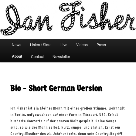
Main menu
News
Listen / Store
Live
Videos
Press
Skip to primary content
Skip to secondary content
About
Contact
Newsletter
Bio - Short German Version
Ian Fisher ist ein kleiner Mann mit einer großen Stimme, wohnhaft
in Berlin, aufgewachsen auf einer Farm in Missouri, USA. Er hat
hunderte Konzerte auf der ganzen Welt gespielt. Seine Songs
sind, so wie der Mann selbst, kurz, simpel und ehrlich. Er ist ein
Country-Musiker des 21. Jahrhunderts, denn sein Country-Begriff